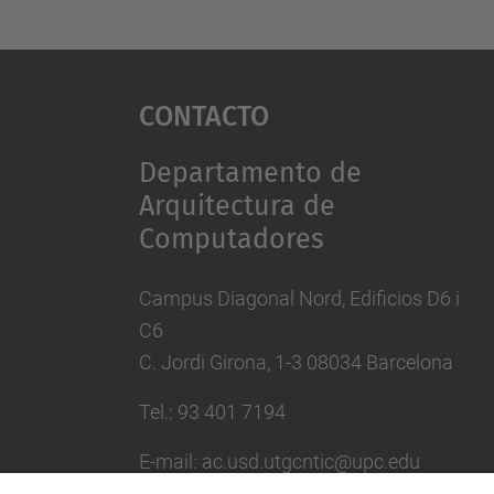
Contacto
Departamento de
Arquitectura de
Computadores
Campus Diagonal Nord, Edificios D6 i
C6
C. Jordi Girona, 1-3 08034 Barcelona
Tel.: 93 401 7194
E-mail: ac.usd.utgcntic@upc.edu