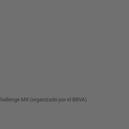
d
a
…
Challenge MX (organizado por el BBVA)