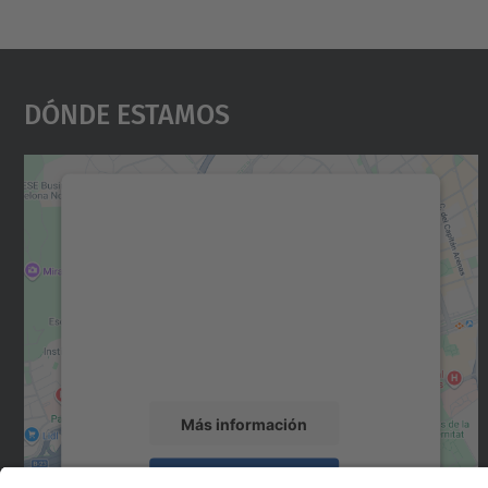
Dónde Estamos
Necesitamos su consentimiento
para cargar el servicio Google Maps.
Utilizamos un servicio de terceros para
incrustar contenido de mapas que puede
recopilar datos sobre su actividad. Le
rogamos que revise los detalles y acepte el
servicio para ver este mapa.
Más información
Aceptar