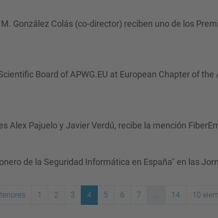
 M. González Colás (co-director) reciben uno de los Prem
cientific Board of APWG.EU at European Chapter of the
res Alex Pajuelo y Javier Verdú, recibe la mención FiberE
onero de la Seguridad Informática en España" en las Jo
teriores
1
2
3
4
5
6
7
...
14
10 elem
(actual)