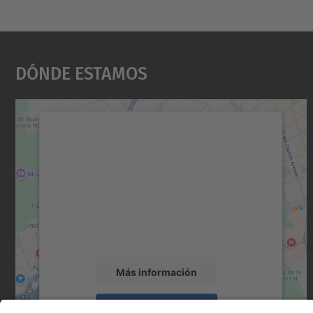
Dónde Estamos
Necesitamos su consentimiento
para cargar el servicio Google Maps.
Utilizamos un servicio de terceros para
incrustar contenido de mapas que puede
recopilar datos sobre su actividad. Le
rogamos que revise los detalles y acepte el
servicio para ver este mapa.
Más información
Aceptar