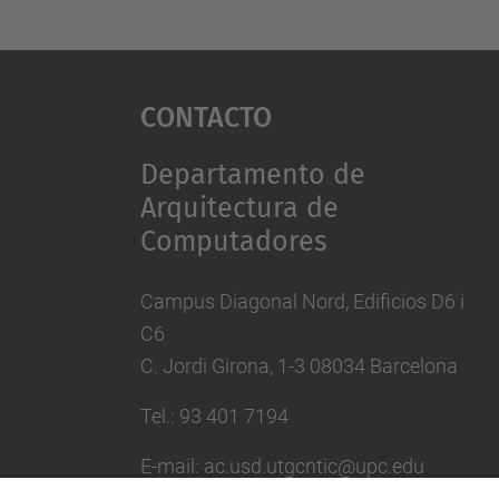
Contacto
Departamento de
Arquitectura de
Computadores
Campus Diagonal Nord, Edificios D6 i
C6
C. Jordi Girona, 1-3 08034 Barcelona
Tel.: 93 401 7194
E-mail: ac.usd.utgcntic@upc.edu