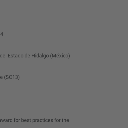
d
a
…
14
del Estado de Hidalgo (México)
ce (SC13)
ward for best practices for the