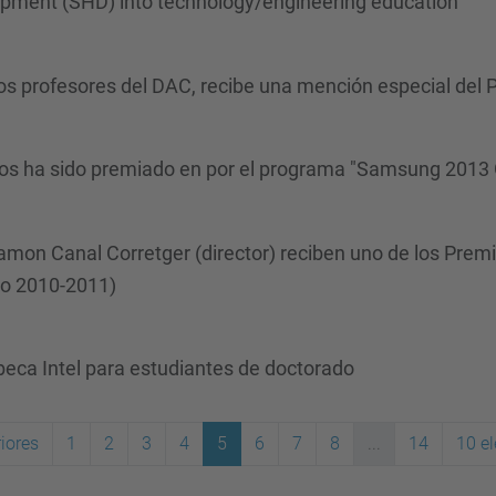
opment (SHD) into technology/engineering education"
rsos profesores del DAC, recibe una mención especial del 
llos ha sido premiado en por el programa "Samsung 2013
amon Canal Corretger (director) reciben uno de los Premi
co 2010-2011)
beca Intel para estudiantes de doctorado
iores
1
2
3
4
5
6
7
8
...
14
10 e
(actual)