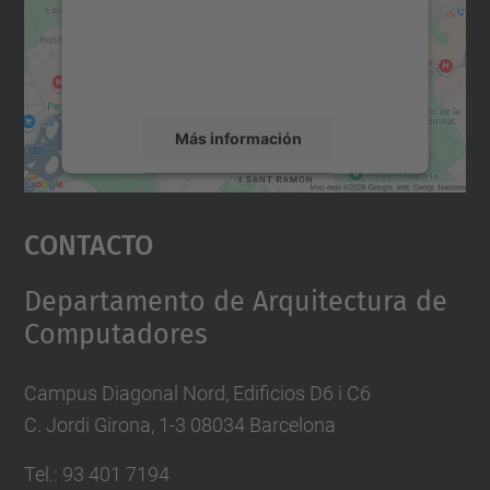
incrustar contenido de mapas que puede
recopilar datos sobre su actividad. Le
rogamos que revise los detalles y acepte el
servicio para ver este mapa.
Más información
Aceptar
Contacto
powered by
Usercentrics Consent
Management Platform
Departamento de Arquitectura de
Computadores
Campus Diagonal Nord, Edificios D6 i C6
C. Jordi Girona, 1-3 08034 Barcelona
Tel.: 93 401 7194