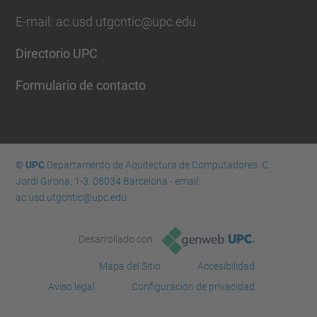
E-mail: ac.usd.utgcntic@upc.edu
Directorio UPC
Formulario de contacto
© UPC
Departamento de Aquitectura de Computadores. C.
Jordi Girona, 1-3. 08034 Barcelona - email:
ac.usd.utgcntic@upc.edu
Desarrollado con
Mapa del Sitio
Accesibilidad
Aviso legal
Configuración de privacidad