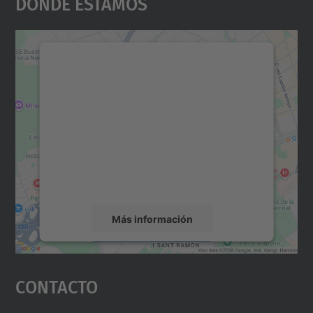
Dónde Estamos
Necesitamos su consentimiento
para cargar el servicio Google
Maps.
Utilizamos un servicio de terceros para
incrustar contenido de mapas que puede
recopilar datos sobre su actividad. Le
rogamos que revise los detalles y acepte el
servicio para ver este mapa.
Más información
Aceptar
Contacto
powered by
Usercentrics Consent
Management Platform