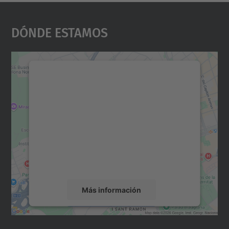
Dónde Estamos
Necesitamos su consentimiento
para cargar el servicio Google
Maps.
Utilizamos un servicio de terceros para
incrustar contenido de mapas que puede
recopilar datos sobre su actividad. Le
rogamos que revise los detalles y acepte el
servicio para ver este mapa.
Más información
Aceptar