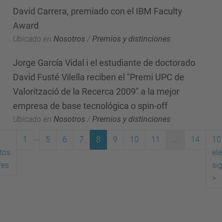
David Carrera, premiado con el IBM Faculty
Award
Ubicado en
Nosotros
/
Premios y distinciones
Jorge García Vidal i el estudiante de doctorado
David Fusté Vilella reciben el "Premi UPC de
Valorització de la Recerca 2009" a la mejor
empresa de base tecnológica o spin-off
Ubicado en
Nosotros
/
Premios y distinciones
...
1
5
6
7
8
9
10
11
...
14
10
tos
el
(actual)
res
si
>