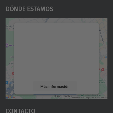
Dónde Estamos
Necesitamos su consentimiento
para cargar el servicio Google
Maps.
Utilizamos un servicio de terceros para
incrustar contenido de mapas que puede
recopilar datos sobre su actividad. Le
rogamos que revise los detalles y acepte el
servicio para ver este mapa.
Más información
Aceptar
Contacto
powered by
Usercentrics Consent