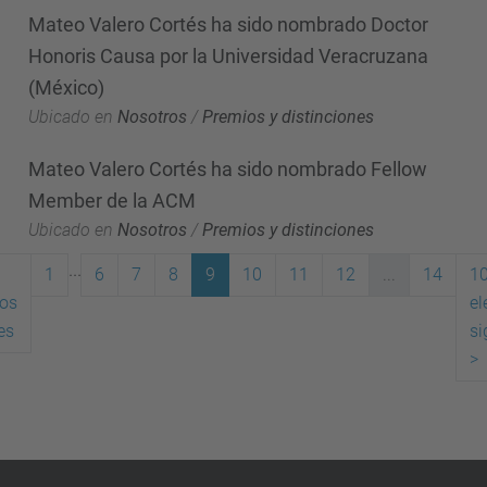
Mateo Valero Cortés ha sido nombrado Doctor
Honoris Causa por la Universidad Veracruzana
(México)
Ubicado en
Nosotros
/
Premios y distinciones
Mateo Valero Cortés ha sido nombrado Fellow
Member de la ACM
Ubicado en
Nosotros
/
Premios y distinciones
...
1
6
7
8
9
10
11
12
...
14
1
os
e
(actual)
es
si
>