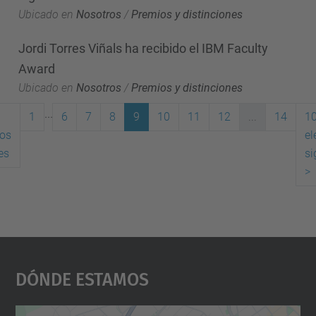
Ubicado en
Nosotros
/
Premios y distinciones
Jordi Torres Viñals ha recibido el IBM Faculty
Award
Ubicado en
Nosotros
/
Premios y distinciones
...
1
6
7
8
9
10
11
12
...
14
1
os
e
(actual)
es
si
>
Dónde Estamos