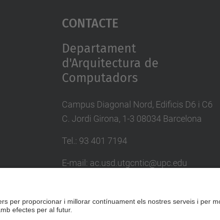
Contacte
Departament
d'Arquitectura de
Computadors
Campus Diagonal Nord, Edificis D6 i C6
C. Jordi Girona, 1-3 08034 Barcelona
Tel.: 93 401 7194
E-mail: ac.usd.utgcntic@upc.edu
Directori UPC
Formulari de contacte