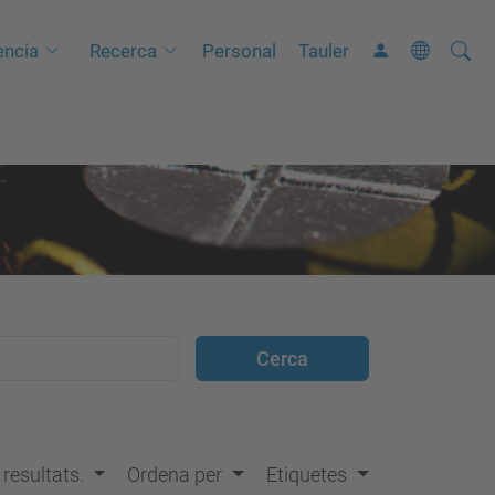
Cerca
C
ncia
Recerca
Personal
Tauler
e
r
c
a
a
v
a
n
ç
a
d
a
…
s resultats.
Ordena per
Etiquetes