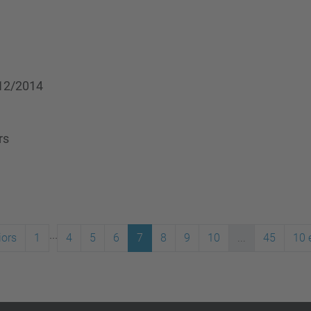
/12/2014
rs
...
iors
1
4
5
6
7
8
9
10
...
45
10 