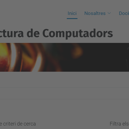
Inici
Nosaltres
Docè
ctura de Computadors
 criteri de cerca
Filtra el