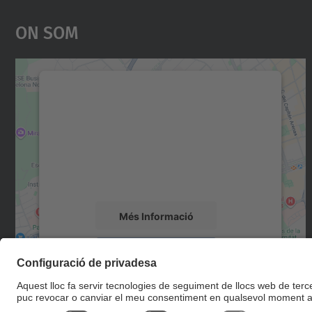
On Som
Necessitem el vostre consentiment
per carregar el servei Google Maps!
Utilitzem un servei de tercers per incrustar
contingut del mapa que pugui recollir dades
sobre la vostra activitat. Reviseu-ne els
detalls i accepteu el servei per veure el mapa.
Més Informació
Accepta
powered by
Usercentrics Consent
Management Platform