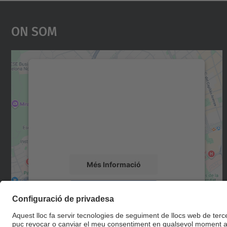
On Som
Necessitem el vostre consentiment
per carregar el servei Google Maps!
Utilitzem un servei de tercers per incrustar
contingut del mapa que pugui recollir dades
sobre la vostra activitat. Reviseu-ne els
detalls i accepteu el servei per veure el mapa.
Més Informació
Accepta
powered by
Usercentrics Consent
Management Platform