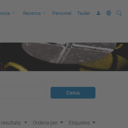
Cerca
C
ncia
Recerca
Personal
Tauler
e
r
c
a
a
v
a
n
ç
a
d
a
…
s resultats.
Ordena per
Etiquetes