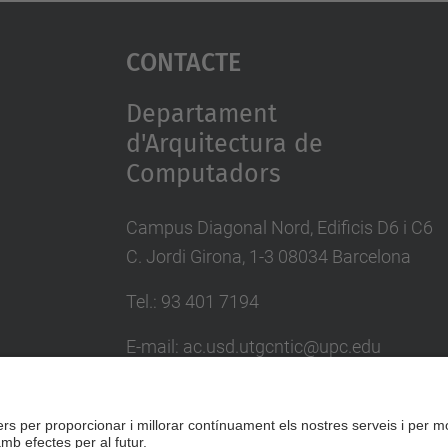
Contacte
Departament
d'Arquitectura de
Computadors
Campus Diagonal Nord, Edificis D6 i C6
C. Jordi Girona, 1-3 08034 Barcelona
Tel.: 93 401 7194
E-mail: ac.usd.utgcntic@upc.edu
Directori UPC
Formulari de contacte