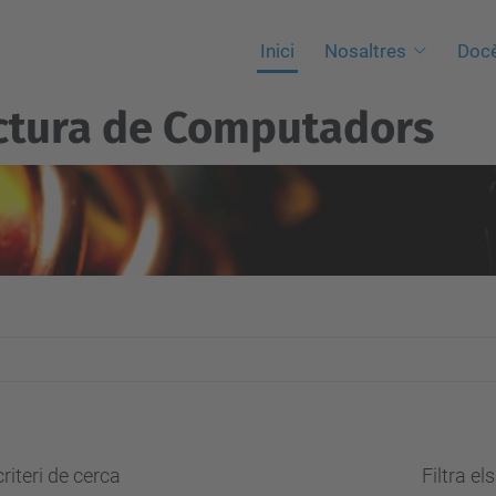
Inici
Nosaltres
Docè
ctura de Computadors
riteri de cerca
Filtra el