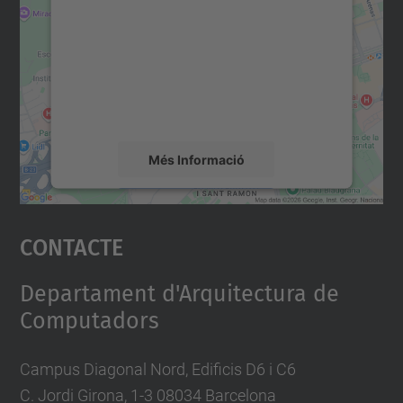
servei Google Maps!
Utilitzem un servei de tercers per incrustar
contingut del mapa que pugui recollir dades
sobre la vostra activitat. Reviseu-ne els
detalls i accepteu el servei per veure el
mapa.
Més Informació
Accepta
Contacte
powered by
Usercentrics Consent
Management Platform
Departament d'Arquitectura de
Computadors
Campus Diagonal Nord, Edificis D6 i C6
C. Jordi Girona, 1-3 08034 Barcelona