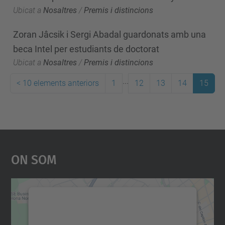
Ubicat a
Nosaltres
/
Premis i distincions
Zoran Jâcsik i Sergi Abadal guardonats amb una
beca Intel per estudiants de doctorat
Ubicat a
Nosaltres
/
Premis i distincions
...
<
10 elements anteriors
1
12
13
14
15
On Som
Necessitem el vostre
consentiment per carregar el