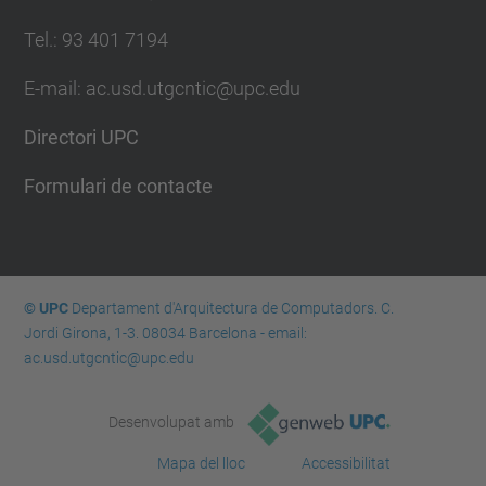
Tel.: 93 401 7194
E-mail: ac.usd.utgcntic@upc.edu
Directori UPC
Formulari de contacte
© UPC
Departament d'Arquitectura de Computadors. C.
Jordi Girona, 1-3. 08034 Barcelona - email:
ac.usd.utgcntic@upc.edu
Desenvolupat amb
Mapa del lloc
Accessibilitat