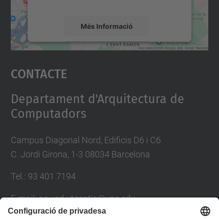
mapa.
Més Informació
Accepta
Contacte
powered by
Usercentrics Consent
Management Platform
Departament d'Arquitectura de
Computadors
Campus Diagonal Nord, Edificis D6 i C6
C. Jordi Girona, 1-3 08034 Barcelona
Tel.: 93 401 7194
E-mail: ac.usd.utgcntic@upc.edu