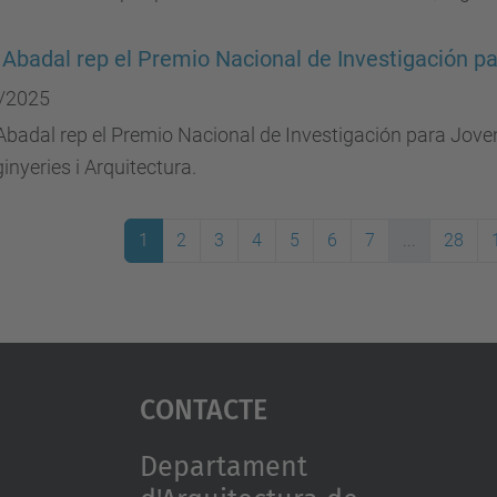
 Abadal rep el Premio Nacional de Investigación 
/2025
Abadal rep el Premio Nacional de Investigación para Jove
inyeries i Arquitectura.
1
2
3
4
5
6
7
...
28
Contacte
Departament