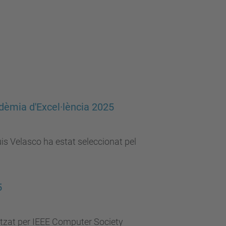
dèmia d'Excel·lència 2025
s Velasco ha estat seleccionat pel
5
tzat per IEEE Computer Society