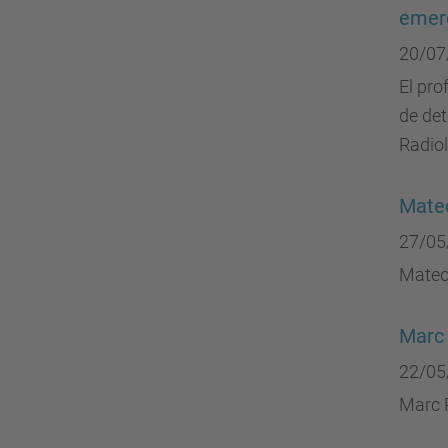
emerg
20/07
El pro
de det
Radio
Mateo
27/05
Mateo 
Marc 
22/05
Marc R