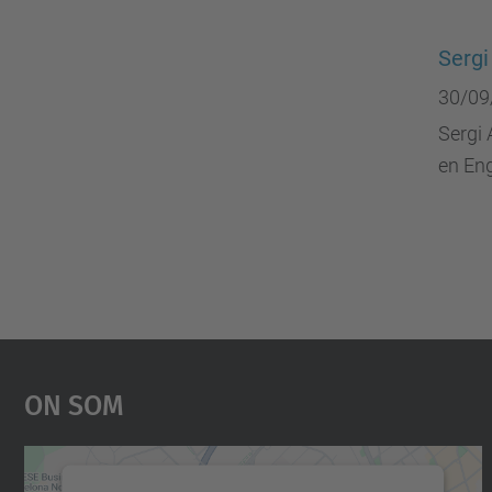
Sergi
30/09
Sergi 
en Eng
On Som