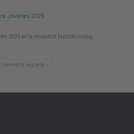
para Jovenes 2025
nes 2025 en la modalitat Matilde Ucelay,
10 elements següents
>