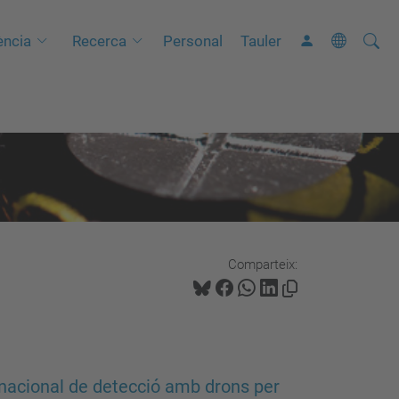
Cerca
C
ncia
Recerca
Personal
Tauler
e
r
c
a
a
v
a
n
Comparteix:
ç
a
d
a
…
ernacional de detecció amb drons per