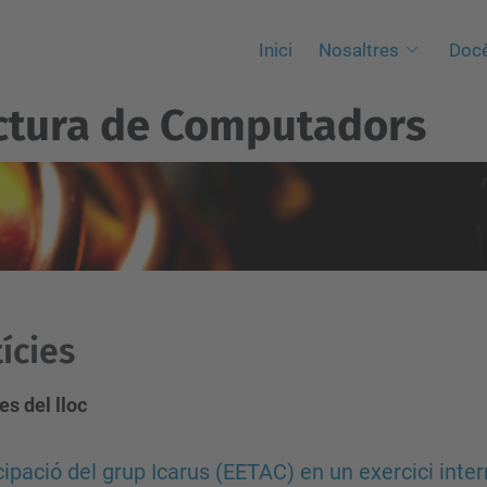
Inici
Nosaltres
Docè
ctura de Computadors
ícies
es del lloc
cipació del grup Icarus (EETAC) en un exercici int