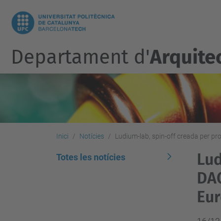
Departament d'
Arquite
Inici
Notícies
Ludium-lab, spin-off creada per p
Lud
Totes les notícies
DAC
Eu