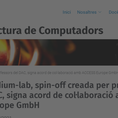
Inici
Nosaltres
Docè
ctura de Computadors
rofessors del DAC, signa acord de col·laboració amb ACCESS Europe Gmb
ium-lab, spin-off creada per p
, signa acord de col·laboraci
rope GmbH