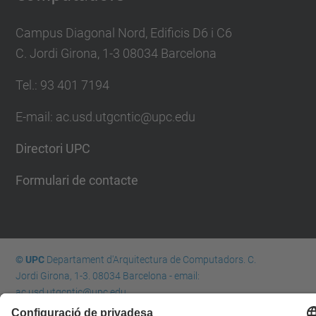
Campus Diagonal Nord, Edificis D6 i C6
C. Jordi Girona, 1-3 08034 Barcelona
Tel.: 93 401 7194
E-mail: ac.usd.utgcntic@upc.edu
Directori UPC
Formulari de contacte
© UPC
Departament d'Arquitectura de Computadors. C.
Jordi Girona, 1-3. 08034 Barcelona - email:
ac.usd.utgcntic@upc.edu