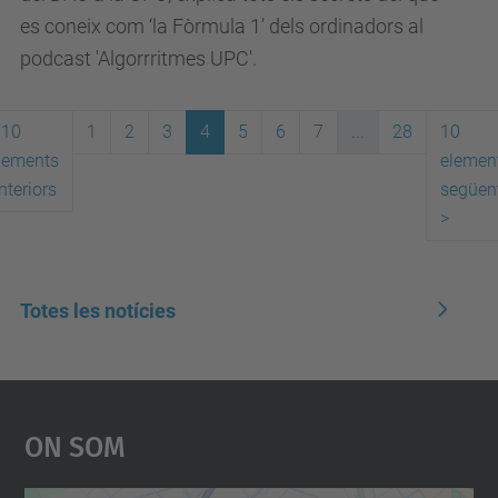
es coneix com ‘la Fòrmula 1’ dels ordinadors al
podcast 'Algorrritmes UPC'.
10
1
2
3
4
5
6
7
...
28
10
lements
elemen
nteriors
següen
>
Totes les notícies
On Som