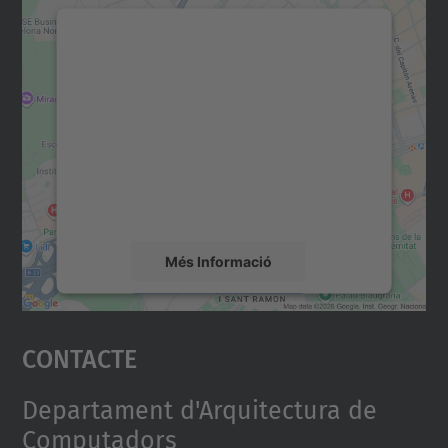
Necessitem el vostre
consentiment per carregar el
servei Google Maps!
Utilitzem un servei de tercers per incrustar
contingut del mapa que pugui recollir dades
sobre la vostra activitat. Reviseu-ne els
detalls i accepteu el servei per veure el
mapa.
Més Informació
Accepta
Contacte
powered by
Usercentrics Consent
Management Platform
Departament d'Arquitectura de
Computadors