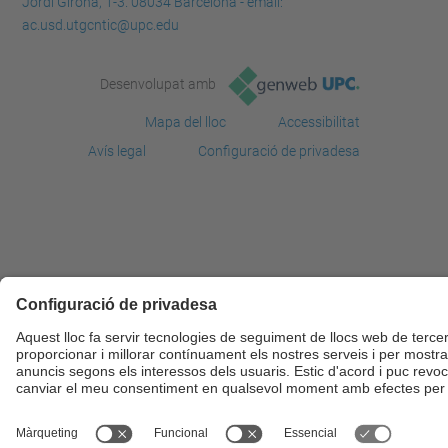
Jordi Girona, 1-3. 08034 Barcelona - email:
ac.usd.utgcntic@upc.edu
Desenvolupat amb
Mapa del lloc
Accessibilitat
Avís legal
Configuració de privadesa