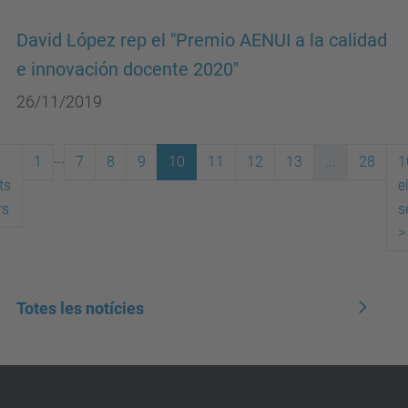
David López rep el "Premio AENUI a la calidad
e innovación docente 2020"
26/11/2019
...
1
7
8
9
10
11
12
13
...
28
1
ts
e
rs
s
>
Totes les notícies