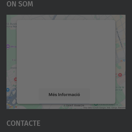
On Som
Necessitem el vostre
consentiment per carregar el
servei Google Maps!
Utilitzem un servei de tercers per incrustar
contingut del mapa que pugui recollir dades
sobre la vostra activitat. Reviseu-ne els
detalls i accepteu el servei per veure el
mapa.
Més Informació
Accepta
Contacte
powered by
Usercentrics Consent
Management Platform