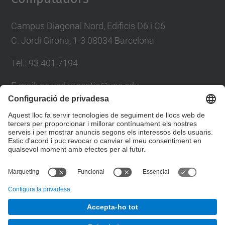
Campus Diagonal Nord, Edificis D6 i C6
C. Jordi Girona, 1-3 08034 Barcelona
Tel.: 93 401 7194
E-mail: ac.usd.utgcntic@upc.edu
Directori UPC
Formulari de contacte
© UPC
Departament d'Arquitectura de Computadors. C.
Jordi Girona, 1-3. 08034 Barcelona - email:
ac.usd.utgcntic@upc.edu