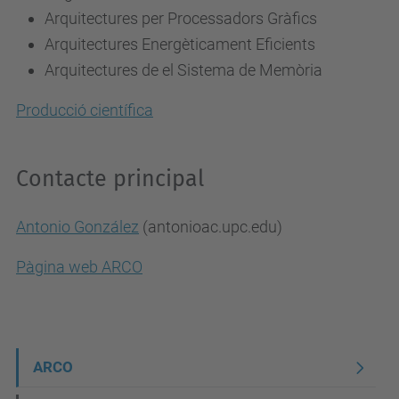
Arquitectures per Processadors Gràfics
Arquitectures Energèticament Eficients
Arquitectures de el Sistema de Memòria
Producció científica
Contacte principal
Antonio González
(antonio
ac.upc.edu)
Pàgina web ARCO
N
ARCO