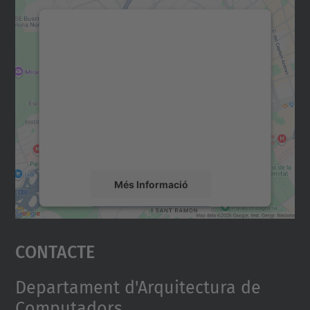
Necessitem el vostre
consentiment per carregar el
servei Google Maps!
Utilitzem un servei de tercers per incrustar
contingut del mapa que pugui recollir dades
sobre la vostra activitat. Reviseu-ne els
detalls i accepteu el servei per veure el
mapa.
Més Informació
Accepta
Contacte
powered by
Usercentrics Consent
Management Platform
Departament d'Arquitectura de
Computadors