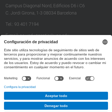
Campus Diagonal Nord, Edificios D6 i C6
C. Jordi Girona, 1-3 08034 Barcelona
Tel.: 93 401 7194
E-mail: ac.usd.utgcntic@upc.edu
Directorio UPC
Formulario de contacto
© UPC
Departamento de Aquitectura de Computadores. C.
Jordi Girona, 1-3. 08034 Barcelona - email:
ac.usd.utgcntic@upc.edu