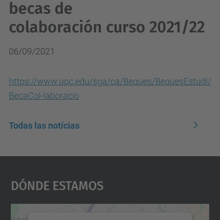
becas de
colaboración curso 2021/22
06/09/2021
https://www.upc.edu/sga/ca/Beques/BequesEstudi/
BecaCol-laboracio
Todas las notícias
Dónde Estamos