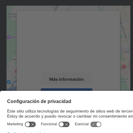
Necesitamos su consentimiento
para cargar el servicio Google Maps.
Utilizamos un servicio de terceros para
incrustar contenido de mapas que puede
recopilar datos sobre su actividad. Le
rogamos que revise los detalles y acepte el
servicio para ver este mapa.
Más información
Aceptar
powered by
Usercentrics Consent
Management Platform