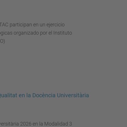
d
a
…
AC participan en un ejercicio
gicas organizado por el Instituto
RO)
alitat en la Docència Universitària
versitària 2026 en la Modalidad 3