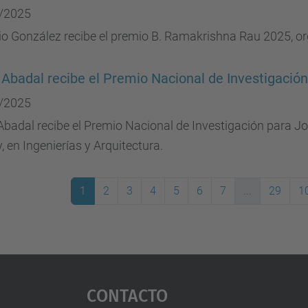
/2025
io González recibe el premio B. Ramakrishna Rau 2025, o
 Abadal recibe el Premio Nacional de Investigació
/2025
Abadal recibe el Premio Nacional de Investigación para 
, en Ingenierías y Arquitectura.
1
2
3
4
5
6
7
...
29
1
(actual)
Contacto