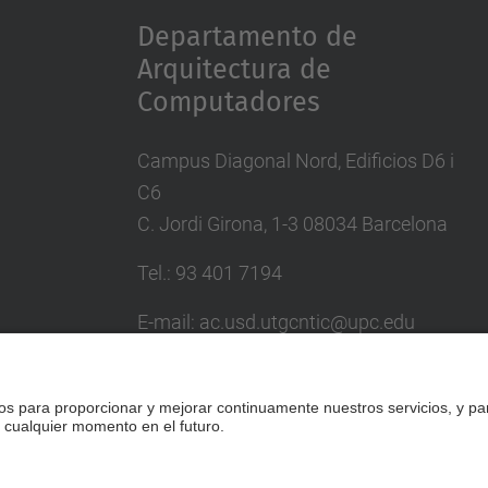
Departamento de
Arquitectura de
Computadores
Campus Diagonal Nord, Edificios D6 i
C6
C. Jordi Girona, 1-3 08034 Barcelona
Tel.: 93 401 7194
E-mail: ac.usd.utgcntic@upc.edu
Directorio UPC
Formulario de contacto