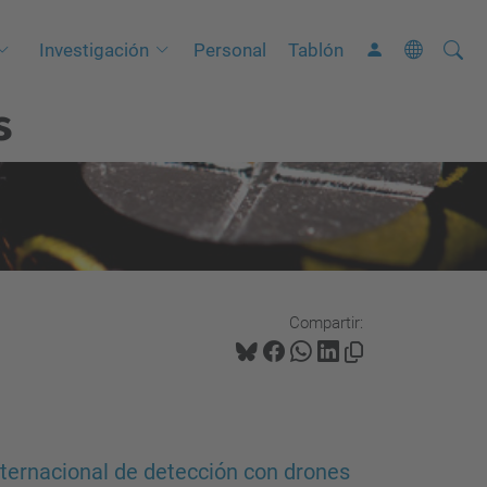
Busca
B
Investigación
Personal
Tablón
ú
s
s
q
u
e
d
a
A
Compartir:
v
a
n
z
a
internacional de detección con drones