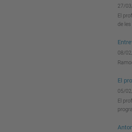
27/03
El pro
de les
Entre
08/02
Ramon
El pr
05/02
El pro
progr
Anton