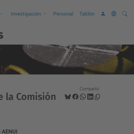
Busca
B
Investigación
Personal
Tablón
ú
s
s
q
u
e
d
a
A
Compartir:
v
e la Comisión
a
n
z
a
a AENUI