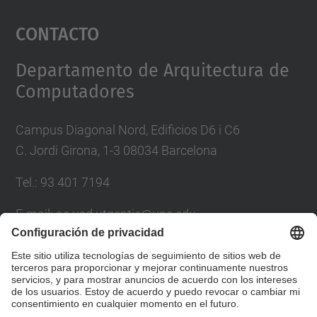
Aceptar
Contacto
powered by
Usercentrics Consent
Management Platform
Departamento de Arquitectura de
Computadores
Campus Diagonal Nord, Edificios D6 i C6
C. Jordi Girona, 1-3 08034 Barcelona
Tel.: 93 401 7194
E-mail: ac.usd.utgcntic@upc.edu
Directorio UPC
Formulario de contacto