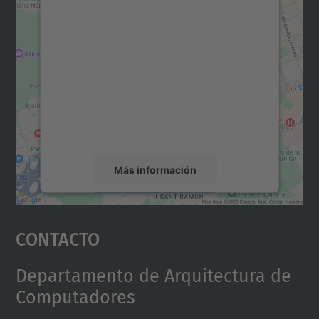
Necesitamos su consentimiento
para cargar el servicio Google
Maps.
Utilizamos un servicio de terceros para
incrustar contenido de mapas que puede
recopilar datos sobre su actividad. Le
rogamos que revise los detalles y acepte el
servicio para ver este mapa.
Más información
Aceptar
Contacto
powered by
Usercentrics Consent
Management Platform
Departamento de Arquitectura de
Computadores