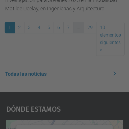
Investigación para Jovenes 2025 en la modalidad
Matilde Ucelay, en Ingenierías y Arquitectura.
1
2
3
4
5
6
7
...
29
10
elementos
(actual)
siguientes
>
Todas las notícias
Dónde Estamos