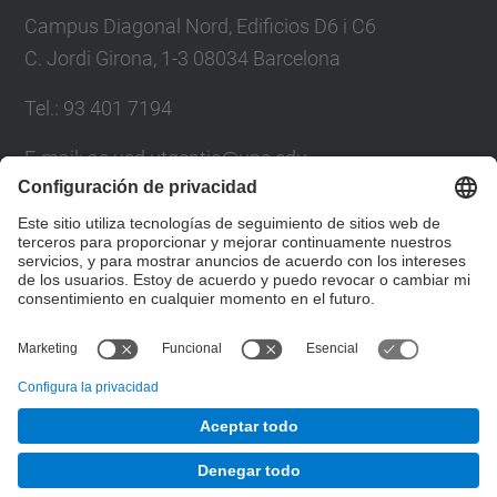
Campus Diagonal Nord, Edificios D6 i C6
C. Jordi Girona, 1-3 08034 Barcelona
Tel.: 93 401 7194
E-mail: ac.usd.utgcntic@upc.edu
Directorio UPC
Formulario de contacto
© UPC
Departamento de Aquitectura de Computadores. C.
Jordi Girona, 1-3. 08034 Barcelona - email:
ac.usd.utgcntic@upc.edu