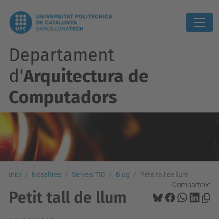
Departament
d'
Arquitectura de
Computadors
Inici
Nosaltres
Serveis TIC
Blog
Petit tall de llum
Comparteix:
Petit tall de llum