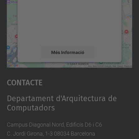
Utilitzem un servei de tercers per incrustar
contingut del mapa que pugui recollir dades
sobre la vostra activitat. Reviseu-ne els
detalls i accepteu el servei per veure el
mapa.
Més Informació
Accepta
Contacte
powered by
Usercentrics Consent
Management Platform
Departament d'Arquitectura de
Computadors
Campus Diagonal Nord, Edificis D6 i C6
C. Jordi Girona, 1-3 08034 Barcelona