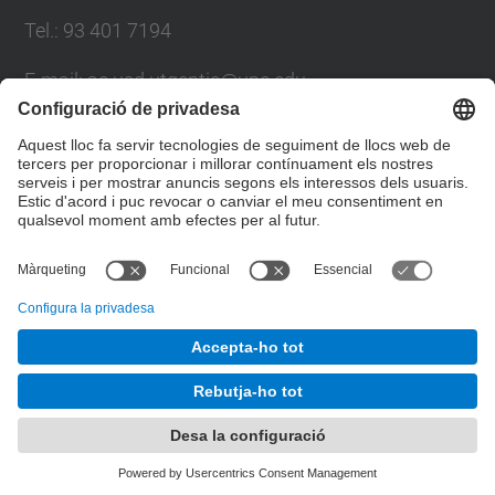
Tel.: 93 401 7194
E-mail: ac.usd.utgcntic@upc.edu
Directori UPC
Formulari de contacte
© UPC
Departament d'Arquitectura de Computadors. C.
Jordi Girona, 1-3. 08034 Barcelona - email:
ac.usd.utgcntic@upc.edu
Desenvolupat amb
Mapa del lloc
Accessibilitat
Avís legal
Configuració de privadesa