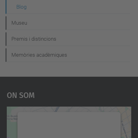
Blog
Museu
Premis i distincions
Memòries acadèmiques
On Som
Necessitem el vostre
consentiment per carregar el
servei Google Maps!