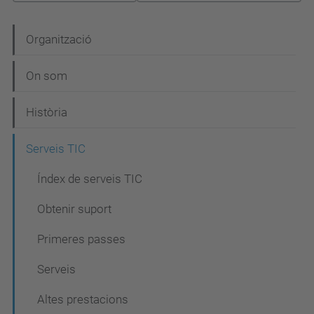
N
Organització
a
On som
v
e
Història
g
Serveis TIC
a
c
Índex de serveis TIC
i
Obtenir suport
ó
Primeres passes
Serveis
Altes prestacions