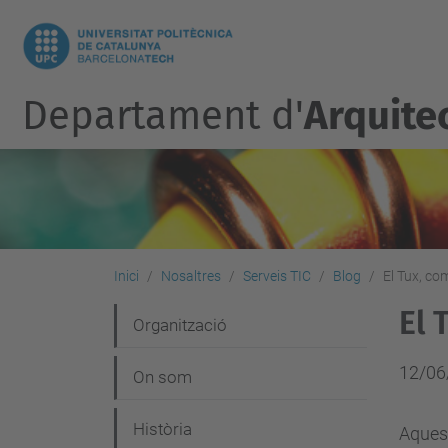
Departament d'
Arquite
Inici
Nosaltres
Serveis TIC
Blog
El Tux, co
El 
N
Organització
a
12/06
On som
v
e
Història
Aquest