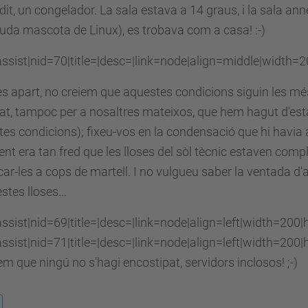
 dit, un congelador. La sala estava a 14 graus, i la sala ann
da mascota de Linux), es trobava com a casa! :-)
ssist|nid=70|title=|desc=|link=node|align=middle|width=
 apart, no creiem que aquestes condicions siguin les més 
t, tampoc per a nosaltres mateixos, que hem hagut d'est
es condicions); fixeu-vos en la condensació que hi havia a
ent era tan fred que les lloses del sòl tècnic estaven c
car-les a cops de martell. I no vulgueu saber la ventada d
stes lloses...
ssist|nid=69|title=|desc=|link=node|align=left|width=200|
ssist|nid=71|title=|desc=|link=node|align=left|width=200|
m que ningú no s'hagi encostipat, servidors inclosos! ;-)