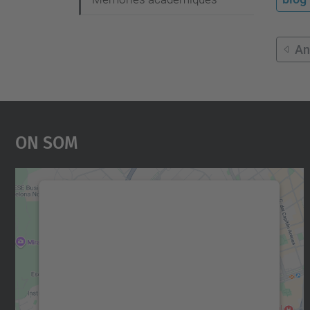
An
On Som
Necessitem el vostre consentiment
per carregar el servei Google Maps!
Utilitzem un servei de tercers per incrustar
contingut del mapa que pugui recollir dades
sobre la vostra activitat. Reviseu-ne els
detalls i accepteu el servei per veure el mapa.