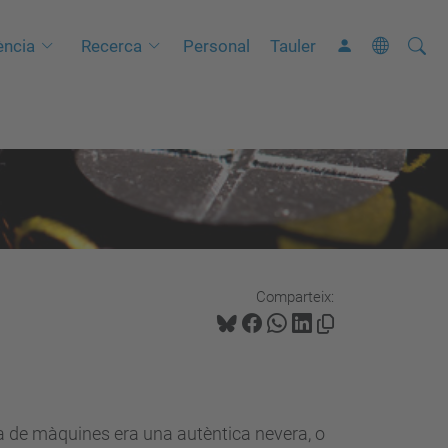
Cerca
C
ncia
Recerca
Personal
Tauler
e
r
c
a
a
v
a
n
Comparteix:
ç
a
d
a
…
sala de màquines era una autèntica nevera, o