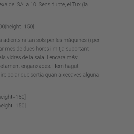
exa del SAI a 10. Sens dubte, el Tux (la
200|height=150]
adients ni tan sols per les màquines (i per
ar més de dues hores i mitja suportant
ls vidres de la sala. I encara més:
ompletament enganxades. Hem hagut
'aire polar que sortia quan aixecaves alguna
height=150]
height=150]