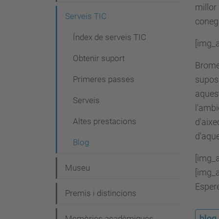
g
millor
Serveis TIC
a
conegu
c
Índex de serveis TIC
[img_a
i
Obtenir suport
Bromes
ó
Primeres passes
suposa
aquest
Serveis
l'ambi
Altes prestacions
d'aixe
d'aque
Blog
[img_a
Museu
[img_a
Espere
Premis i distincions
blog
Memòries acadèmiques