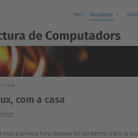
Inici
Docè
Nosaltres
ctura de Computadors
m a casa
Tux, com a casa
/2020
 matí a primera hora, després del tall elèctric d'ahir, la 