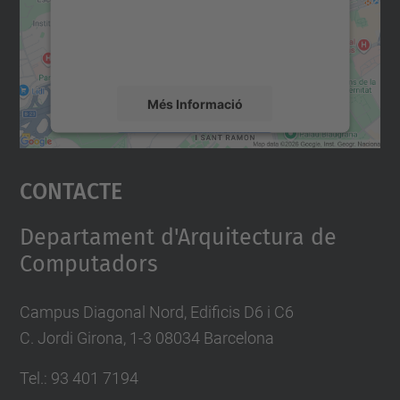
contingut del mapa que pugui recollir dades
sobre la vostra activitat. Reviseu-ne els
detalls i accepteu el servei per veure el
mapa.
Més Informació
Accepta
Contacte
powered by
Usercentrics Consent
Management Platform
Departament d'Arquitectura de
Computadors
Campus Diagonal Nord, Edificis D6 i C6
C. Jordi Girona, 1-3 08034 Barcelona
Tel.: 93 401 7194