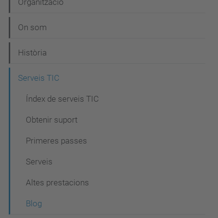
N
Organització
a
On som
v
e
Història
g
Serveis TIC
a
c
Índex de serveis TIC
i
Obtenir suport
ó
Primeres passes
Serveis
Altes prestacions
Blog