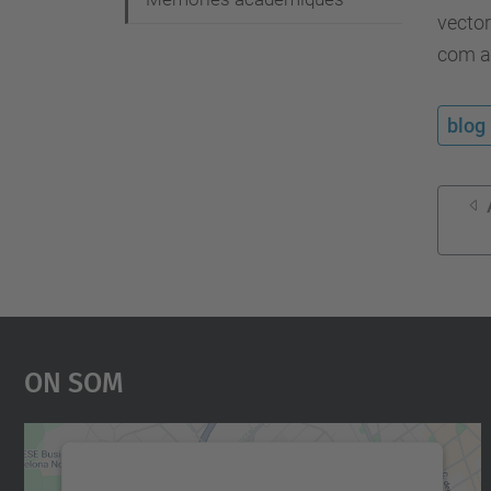
vector
com a
blog
On Som
Necessitem el vostre consentiment