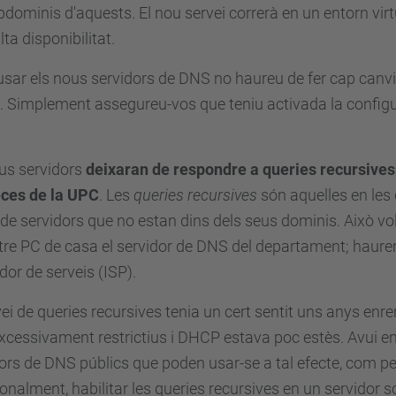
bdominis d'aquests. El nou servei correrà en un entorn vir
ta disponibilitat.
usar els nous servidors de DNS no haureu de fer cap canvi
l. Simplement assegureu-vos que teniu activada la config
us servidors
deixaran de respondre a queries recursives
eces de la UPC
. Les
queries recursives
són aquelles en les
e servidors que no estan dins dels seus dominis. Això vol
tre PC de casa el servidor de DNS del departament; haurem
dor de serveis (ISP).
vei de queries recursives tenia un cert sentit uns anys enr
xcessivament restrictius i DHCP estava poc estès. Avui en d
ors de DNS públics que poden usar-se a tal efecte, com 
onalment, habilitar les queries recursives en un servidor s