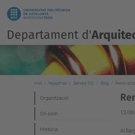
Departament d'
Arquite
Inici
Nosaltres
Serveis TIC
Blog
Renovació 
Ren
N
Organització
a
12/06
On som
v
e
Història
Al lla