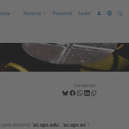
Cerca
C
ncia
Recerca
Personal
Tauler
e
r
c
a
a
v
a
n
Comparteix:
ç
a
d
a
…
 pels dominis "
ac.upc.edu
", "
ac.upc.es
" i