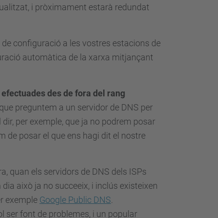
tualitzat, i pròximament estarà redundat
 de configuració a les vostres estacions de
uració automàtica de la xarxa mitjançant
 efectuades des de fora del rang
 que preguntem a un servidor de DNS per
 dir, per exemple, que ja no podrem posar
 de posar el que ens hagi dit el nostre
era, quan els servidors de DNS dels ISPs
ia això ja no succeeix, i inclús existeixen
per exemple
Google Public DNS
.
ol ser font de problemes, i un popular