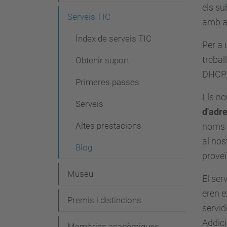
g
els su
Serveis TIC
a
amb al
c
Índex de serveis TIC
Per a 
i
trebal
Obtenir suport
ó
DHCP.
Primeres passes
Els no
Serveis
d'adr
Altes prestacions
noms d
al nos
Blog
proveï
Museu
El ser
eren e
Premis i distincions
servid
Addici
Memòries acadèmiques