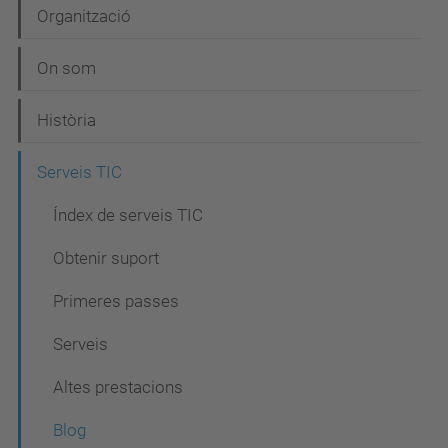
N
Organització
a
On som
v
e
Història
g
Serveis TIC
a
c
Índex de serveis TIC
i
Obtenir suport
ó
Primeres passes
Serveis
Altes prestacions
Blog