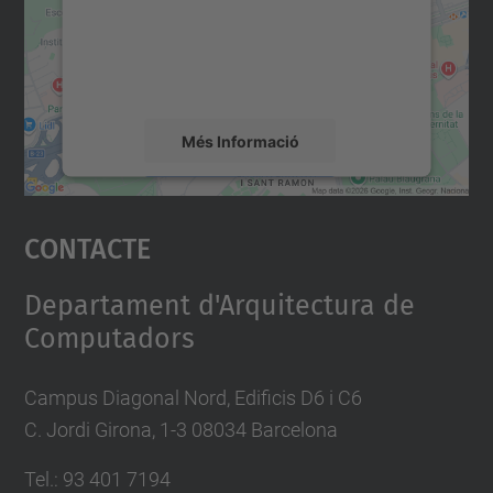
contingut del mapa que pugui recollir dades
sobre la vostra activitat. Reviseu-ne els
detalls i accepteu el servei per veure el
mapa.
Més Informació
Accepta
Contacte
powered by
Usercentrics Consent
Management Platform
Departament d'Arquitectura de
Computadors
Campus Diagonal Nord, Edificis D6 i C6
C. Jordi Girona, 1-3 08034 Barcelona
Tel.: 93 401 7194