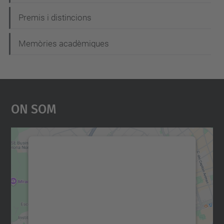
Premis i distincions
Memòries acadèmiques
On Som
Necessitem el vostre
consentiment per carregar el
servei Google Maps!
Utilitzem un servei de tercers per incrustar
contingut del mapa que pugui recollir dades
sobre la vostra activitat. Reviseu-ne els