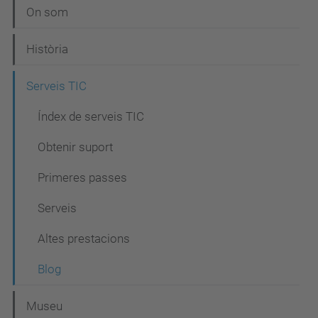
a
On som
v
e
Història
g
Serveis TIC
a
c
Índex de serveis TIC
i
Obtenir suport
ó
Primeres passes
Serveis
Altes prestacions
Blog
Museu