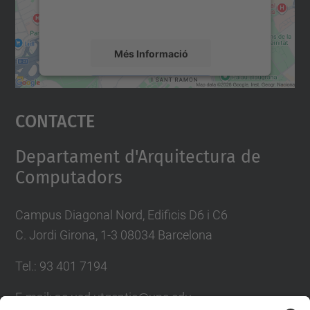
detalls i accepteu el servei per veure el
mapa.
Més Informació
Accepta
Contacte
powered by
Usercentrics Consent
Management Platform
Departament d'Arquitectura de
Computadors
Campus Diagonal Nord, Edificis D6 i C6
C. Jordi Girona, 1-3 08034 Barcelona
Tel.: 93 401 7194
E-mail: ac.usd.utgcntic@upc.edu