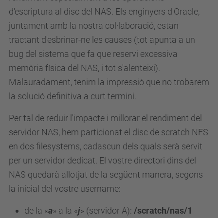
d'escriptura al disc del NAS. Els enginyers d'Oracle,
juntament amb la nostra col·laboració, estan
tractant d'esbrinar-ne les causes (tot apunta a un
bug del sistema que fa que reservi excessiva
memòria física del NAS, i tot s'alenteixi).
Malauradament, tenim la impressió que no trobarem
la solució definitiva a curt termini.
Per tal de reduir l'impacte i millorar el rendiment del
servidor NAS, hem particionat el disc de scratch NFS
en dos filesystems, cadascun dels quals serà servit
per un servidor dedicat. El vostre directori dins del
NAS quedarà allotjat de la següent manera, segons
la inicial del vostre username:
de la «
a
» a la «
j
» (servidor A):
/scratch/nas/1