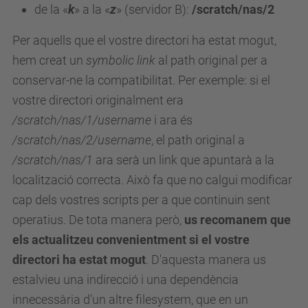
de la «
k
» a la «
z
» (servidor B):
/scratch/nas/2
Per aquells que el vostre directori ha estat mogut,
hem creat un
symbolic link
al path original per a
conservar-ne la compatibilitat. Per exemple: si el
vostre directori originalment era
/scratch/nas/1/username
i ara és
/scratch/nas/2/username
, el path original a
/scratch/nas/1
ara serà un link que apuntarà a la
localització correcta. Això fa que no calgui modificar
cap dels vostres scripts per a que continuin sent
operatius. De tota manera però,
us recomanem que
els actualitzeu convenientment si el vostre
directori ha estat mogut
. D'aquesta manera us
estalvieu una indirecció i una dependència
innecessària d'un altre filesystem, que en un