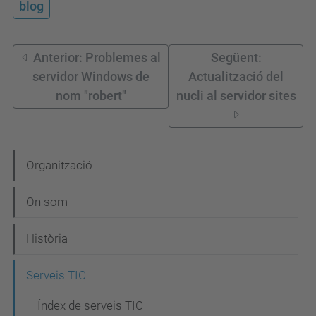
blog
Anterior: Problemes al
Següent:
servidor Windows de
Actualització del
nom "robert"
nucli al servidor sites
N
Organització
a
On som
v
e
Història
g
Serveis TIC
a
c
Índex de serveis TIC