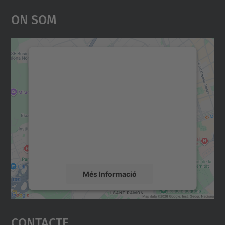
On Som
Necessitem el vostre
consentiment per carregar el
servei Google Maps!
Utilitzem un servei de tercers per incrustar
contingut del mapa que pugui recollir dades
sobre la vostra activitat. Reviseu-ne els
detalls i accepteu el servei per veure el
mapa.
Més Informació
Accepta
Contacte
powered by
Usercentrics Consent