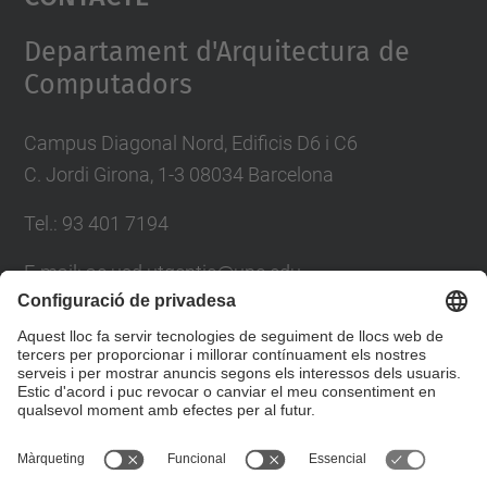
Management Platform
Departament d'Arquitectura de
Computadors
Campus Diagonal Nord, Edificis D6 i C6
C. Jordi Girona, 1-3 08034 Barcelona
Tel.: 93 401 7194
E-mail: ac.usd.utgcntic@upc.edu
Directori UPC
Formulari de contacte