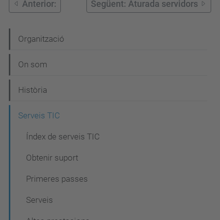
Anterior:
Següent: Aturada servidors
N
Organització
a
On som
v
e
Història
g
Serveis TIC
a
c
Índex de serveis TIC
i
Obtenir suport
ó
Primeres passes
Serveis