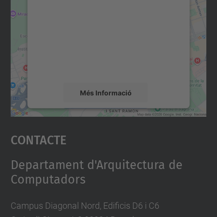
servei Google Maps!
Utilitzem un servei de tercers per incrustar
contingut del mapa que pugui recollir dades
sobre la vostra activitat. Reviseu-ne els
detalls i accepteu el servei per veure el
mapa.
Més Informació
Accepta
Contacte
powered by
Usercentrics Consent
Management Platform
Departament d'Arquitectura de
Computadors
Campus Diagonal Nord, Edificis D6 i C6