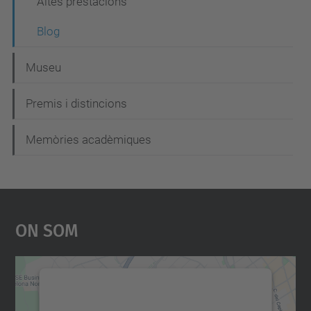
Altes prestacions
Blog
Museu
Premis i distincions
Memòries acadèmiques
On Som
Necessitem el vostre
consentiment per carregar el