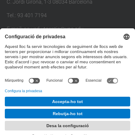
C. Jordi Girona, 1-3 08034 Barcelona
Tel.: 93 401 7194
E-mail: ac.usd.utgcntic@upc.edu
Directori UPC
Formulari de contacte
© UPC
Departament d'Arquitectura de Computadors. C.
Jordi Girona, 1-3. 08034 Barcelona - email:
ac.usd.utgcntic@upc.edu
Desenvolupat amb
Mapa del lloc
Accessibilitat