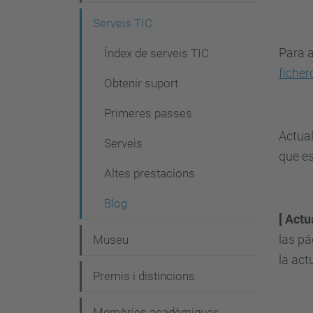
g
Serveis TIC
a
Para 
c
Índex de serveis TIC
ficher
i
Obtenir suport
ó
Primeres passes
Actual
Serveis
que es
Altes prestacions
Blog
[ Actu
las pá
Museu
la ac
Premis i distincions
Memòries acadèmiques