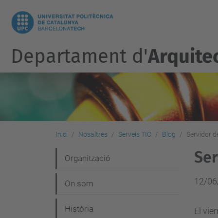
Departament d'
Arquite
Inici
Nosaltres
Serveis TIC
Blog
Servidor 
Ser
N
Organització
a
12/06
On som
v
e
Història
El vie