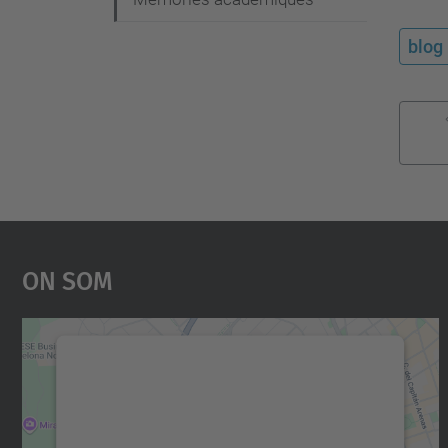
blog
On Som
Necessitem el vostre consentiment
per carregar el servei Google Maps!
Utilitzem un servei de tercers per incrustar