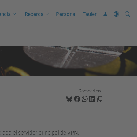
Cerca
C
ncia
Recerca
Personal
Tauler
e
r
c
a
a
v
a
n
Comparteix:
ç
a
d
a
…
olada el servidor principal de VPN.