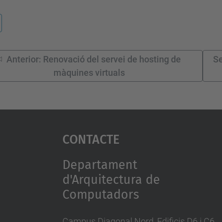
Anterior: Renovació del servei de hosting de
Se
màquines virtuals
Contacte
Departament
d'Arquitectura de
Computadors
Campus Diagonal Nord, Edificis D6 i C6