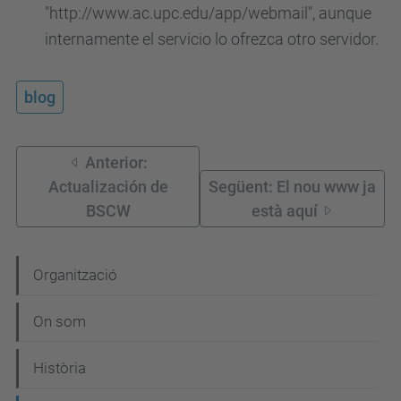
"http://www.ac.upc.edu/app/webmail", aunque
internamente el servicio lo ofrezca otro servidor.
blog
Anterior:
Actualización de
Següent: El nou www ja
BSCW
està aquí
N
Organització
a
On som
v
e
Història
g