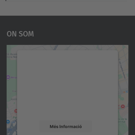
On Som
Necessitem el vostre
consentiment per carregar el
servei Google Maps!
Utilitzem un servei de tercers per incrustar
contingut del mapa que pugui recollir dades
sobre la vostra activitat. Reviseu-ne els
detalls i accepteu el servei per veure el
mapa.
Més Informació