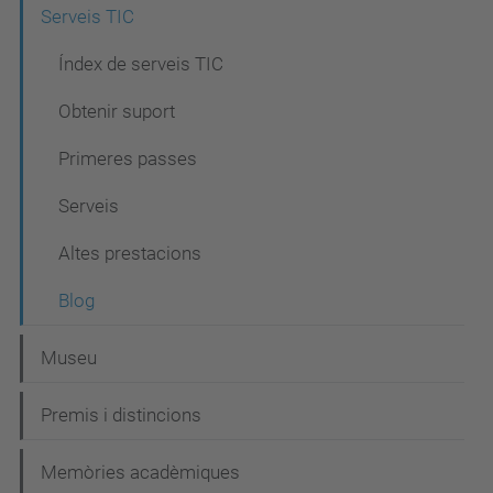
Serveis TIC
a
c
Índex de serveis TIC
i
Obtenir suport
ó
Primeres passes
Serveis
Altes prestacions
Blog
Museu
Premis i distincions
Memòries acadèmiques