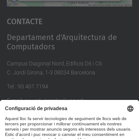
Accepta
Contacte
powered by
Usercentrics Consent
Management Platform
Departament d'Arquitectura de
Computadors
Campus Diagonal Nord, Edificis D6 i C6
C. Jordi Girona, 1-3 08034 Barcelona
Tel.: 93 401 7194
E-mail: ac.usd.utgcntic@upc.edu
Directori UPC
Formulari de contacte