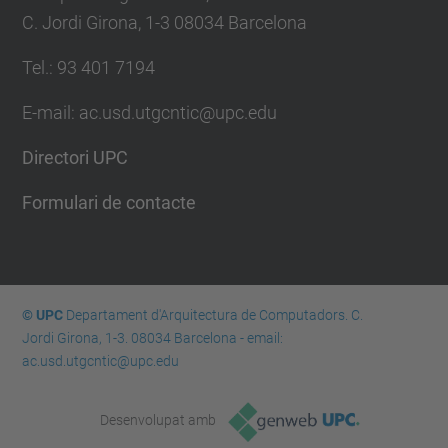
C. Jordi Girona, 1-3 08034 Barcelona
Tel.: 93 401 7194
E-mail: ac.usd.utgcntic@upc.edu
Directori UPC
Formulari de contacte
© UPC
Departament d'Arquitectura de Computadors. C.
Jordi Girona, 1-3. 08034 Barcelona - email:
ac.usd.utgcntic@upc.edu
Desenvolupat amb