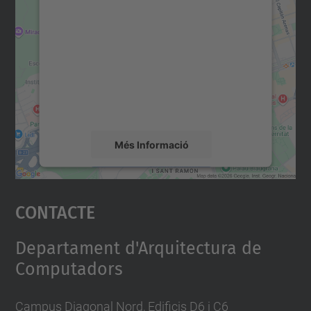
consentiment per carregar el
servei Google Maps!
Utilitzem un servei de tercers per incrustar
contingut del mapa que pugui recollir dades
sobre la vostra activitat. Reviseu-ne els
detalls i accepteu el servei per veure el
mapa.
Més Informació
Accepta
Contacte
powered by
Usercentrics Consent
Management Platform
Departament d'Arquitectura de
Computadors
Campus Diagonal Nord, Edificis D6 i C6