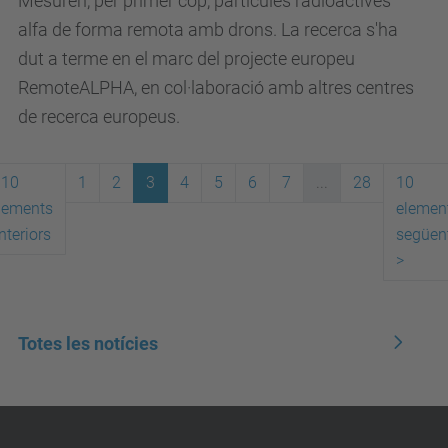
Mesuren, per primer cop, partícules radioactives
alfa de forma remota amb drons. La recerca s'ha
dut a terme en el marc del projecte europeu
RemoteALPHA, en col·laboració amb altres centres
de recerca europeus.
10
1
2
3
4
5
6
7
...
28
10
lements
elemen
nteriors
següen
>
Totes les notícies