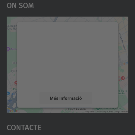
On Som
Necessitem el vostre
consentiment per carregar el
servei Google Maps!
Utilitzem un servei de tercers per incrustar
contingut del mapa que pugui recollir dades
sobre la vostra activitat. Reviseu-ne els
detalls i accepteu el servei per veure el
mapa.
Més Informació
Accepta
Contacte
powered by
Usercentrics Consent
Management Platform