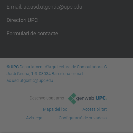
E-mail: ac.usd.utgcntic@upc.edu
Directori UPC
Formulari de contacte
© UPC
Departament d'Arquitectura de Computadors. C.
Jordi Girona, 1-3. 08034 Barcelona - email:
ac.usd.utgcntic@upc.edu
Desenvolupat amb
Mapa del lloc
Accessibilitat
Avís legal
Configuració de privadesa