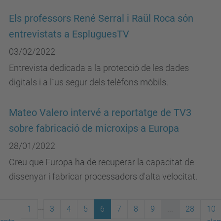
Els professors René Serral i Raül Roca són
entrevistats a EspluguesTV
03/02/2022
Entrevista dedicada a la protecció de les dades
digitals i a l´us segur dels telèfons mòbils.
Mateo Valero intervé a reportatge de TV3
sobre fabricació de microxips a Europa
28/01/2022
Creu que Europa ha de recuperar la capacitat de
dissenyar i fabricar processadors d'alta velocitat.
...
1
3
4
5
6
7
8
9
...
28
10