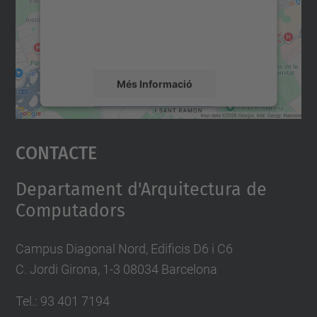
contingut del mapa que pugui recollir dades
sobre la vostra activitat. Reviseu-ne els
detalls i accepteu el servei per veure el
mapa.
Més Informació
Accepta
Contacte
powered by
Usercentrics Consent
Management Platform
Departament d'Arquitectura de
Computadors
Campus Diagonal Nord, Edificis D6 i C6
C. Jordi Girona, 1-3 08034 Barcelona
Tel.: 93 401 7194