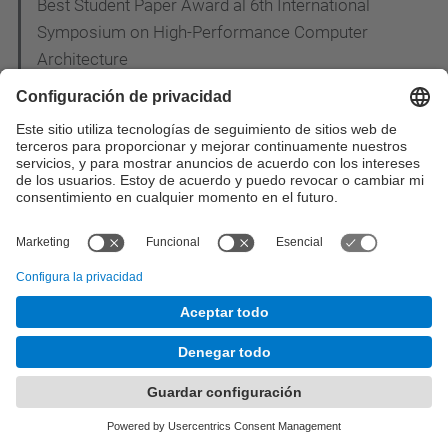
Best Student Paper Award al 6th International
Symposium on High-Performance Computer
Architecture
Mateo Valero Cortés ha recibido el premio "Rey
Jaime I" de investigación otorgado por la
Generalitat Valenciana
Mateo Valero Cortés ha recibido el premio "Salva i
Campillo" al Ingeniero de Telecomunicación del
año, concedido por la Associación Catalana de
Ingenieros de Telecomunicación
Mateo Valero Cortés ha sido nombrado
Académico de la Real Academia de Ingeniería de
España