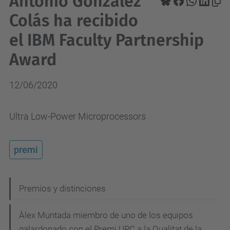
Antonio González
Colás ha recibido
el IBM Faculty Partnership
Award
12/06/2020
Ultra Low-Power Microprocessors
premi
N
Premios y distinciones
a
Àlex Muntada miembro de uno de los equipos
v
galardonado con el Premi UPC a la Qualitat de la