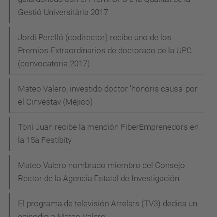
e
Gestió Universitària 2017
g
Jordi Perelló (codirector) recibe uno de los
a
Premios Extraordinarios de doctorado de la UPC
c
(convocatoria 2017)
i
Mateo Valero, investido doctor 'honoris causa' por
ó
el Cinvestav (Méjico)
n
Toni Juan recibe la mención FiberEmprenedors en
la 15a Festibity
Mateo Valero nombrado miembro del Consejo
Rector de la Agencia Estatal de Investigación
El programa de televisión Arrelats (TV3) dedica un
episodio a Mateo Valero