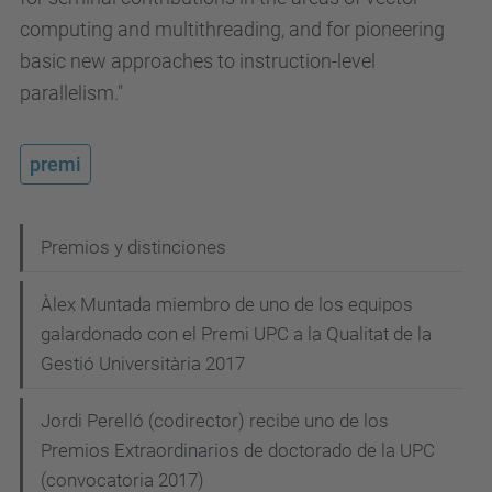
computing and multithreading, and for pioneering
basic new approaches to instruction-level
parallelism."
premi
N
Premios y distinciones
a
Àlex Muntada miembro de uno de los equipos
v
galardonado con el Premi UPC a la Qualitat de la
e
Gestió Universitària 2017
g
Jordi Perelló (codirector) recibe uno de los
a
Premios Extraordinarios de doctorado de la UPC
c
(convocatoria 2017)