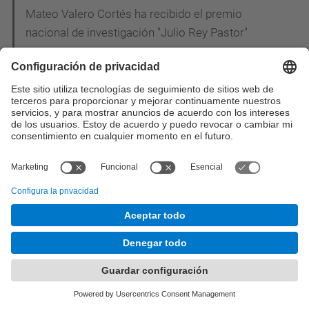
Mateo Valero Cortés ha recibido el premio
nacional de investigación "Julio Rey Pastor"
Mateo Valero Cortés ha sido nombrado Fellow
Member del IEEE
Antonio González Colás ha recibido el IBM Faculty
Partnership Award
Ramon Canal Corretger, Joan Manel Parcerisa
Bundo y Antonio González Colás han recibido el
Best Student Paper Award al 6th International
Symposium on High-Performance Computer
Architecture
Mateo Valero Cortés ha recibido el premio "Rey
Jaime I" de investigación otorgado por la