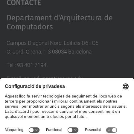
Contacte
Management Platform
Departament d'Arquitectura de
Computadors
Campus Diagonal Nord, Edificis D6 i C6
C. Jordi Girona, 1-3 08034 Barcelona
Tel.: 93 401 7194
E-mail: ac.usd.utgcntic@upc.edu
Directori UPC
Formulari de contacte