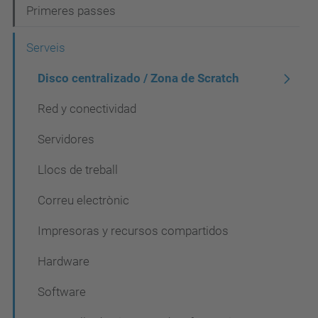
e
Primeres passes
g
Serveis
a
c
Disco centralizado / Zona de Scratch
i
Red y conectividad
ó
Servidores
Llocs de treball
Correu electrònic
Impresoras y recursos compartidos
Hardware
Software