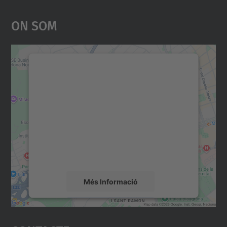
On Som
Necessitem el vostre
consentiment per carregar el
servei Google Maps!
Utilitzem un servei de tercers per incrustar
contingut del mapa que pugui recollir dades
sobre la vostra activitat. Reviseu-ne els
detalls i accepteu el servei per veure el
mapa.
Més Informació
Accepta
powered by
Usercentrics Consent