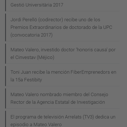
e
Gestió Universitària 2017
g
Jordi Perelló (codirector) recibe uno de los
a
Premios Extraordinarios de doctorado de la UPC
c
(convocatoria 2017)
i
Mateo Valero, investido doctor 'honoris causa' por
ó
el Cinvestav (Méjico)
n
Toni Juan recibe la mención FiberEmprenedors en
la 15a Festibity
Mateo Valero nombrado miembro del Consejo
Rector de la Agencia Estatal de Investigación
El programa de televisión Arrelats (TV3) dedica un
episodio a Mateo Valero