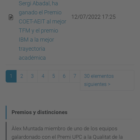
Sergi Abadal, ha
ganado el Premio
12/07/2022 17:25
COET-AEIT al mejor
TFM y el premio
IBM a la mejor
trayectoria
académica
1
2
3
4
5
6
7
30 elementos
siguientes
>
(actual)
N
Premios y distinciones
a
Àlex Muntada miembro de uno de los equipos
v
galardonado con el Premi UPC a la Qualitat de la