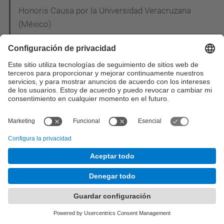
Honoris Causa por la Universidad Veracruzana
(México)
Mateo Valero Cortés premiado con el "2009 Harry
H. Goode Award"
Antonio González Colás ha recibido un Premio
Nacional de Informática
Profesores del DAC reciben una mención de
calidad en la evaluación de su actividad docente
El diario "El Mundo" incluye a Mateo Valero en la
lista de 25 científicos españoles más influyentes
para el 2010
Un equipo del grupo de investigación DAMA-UPC